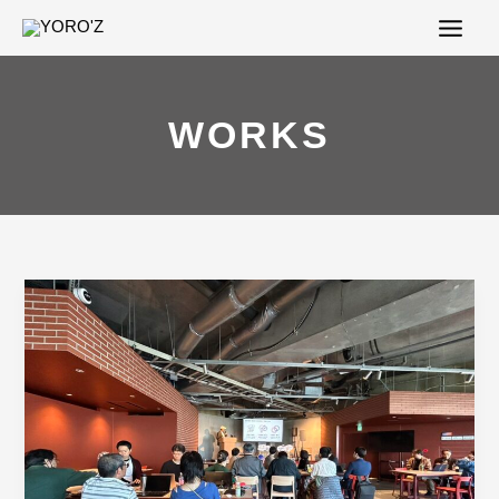
内
容
を
ス
キ
WORKS
ッ
プ