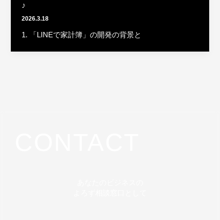
♪
2026.3.18
1. 「LINEで家計簿」の開発の背景と
CONTACT
あなたのビジネスの
よろず相談窓口として
最適なAIツールの選定から