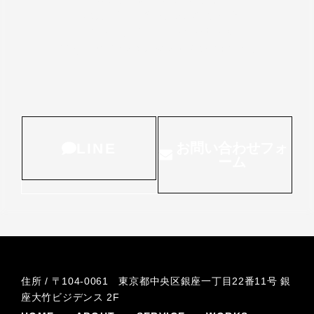
研修、アプリ開発、Web制作まで
ワンストップでサポートいたします。
どんなことでもお気軽にお声がけください。
LINE
お問い合わせフォ
ーム
住所 / 〒104-0061 東京都中央区銀座一丁目22番11号 銀
座大竹ビジデンス 2F