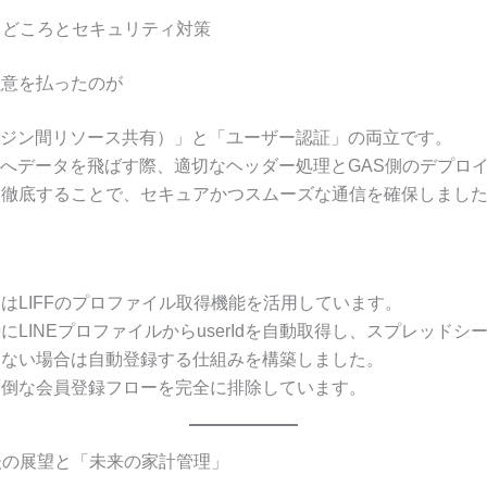
マりどころとセキュリティ対策
注意を払ったのが
リジン間リソース共有）」と「ユーザー認証」の両立です。
らGASへデータを飛ばす際、適切なヘッダー処理とGAS側のデプロ
を徹底することで、セキュアかつスムーズな通信を確保しまし
はLIFFのプロファイル取得機能を活用しています。
にLINEプロファイルからuserIdを自動取得し、スプレッドシ
しない場合は自動登録する仕組みを構築しました。
面倒な会員登録フローを完全に排除しています。
今後の展望と「未来の家計管理」