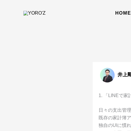
内
容
HOM
を
ス
キ
ッ
プ
井上剛
1. 「LINE
日々の支出管
既存の家計簿
独自のUIに慣