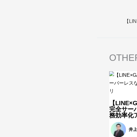
OTHE
【LINE×
完全サー
務効率化
井上