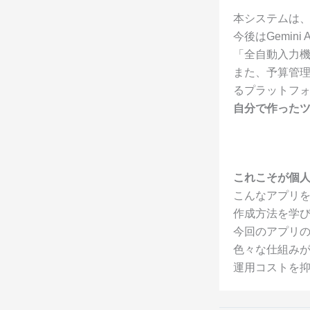
本システムは
今後はGemi
「全自動入力
また、予算管
るプラットフ
自分で作った
これこそが個
こんなアプリ
作成方法を学び
今回のアプリ
色々な仕組み
運用コストを