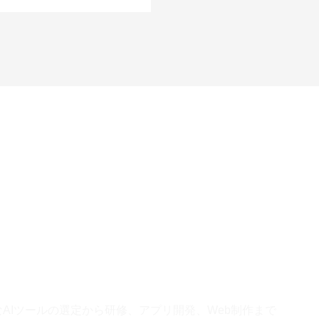
あなたのビジネスの
よろず相談窓口として
なAIツールの選定から
研修、アプリ開発、Web制作まで