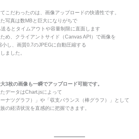
してこだわったのは、画像アップロードの快適性です。
た写真は数MBと巨大になりがちで
へ送るとタイムアウトや容量制限に直面します
め、クライアントサイド（Canvas API）で画像を
に縮小し、画質0.7のJPEGに自動圧縮する
装しました。
大3枚の画像も一瞬でアップロード可能です。
データはChart.jsによって
ドーナツグラフ）」や「収支バランス（棒グラフ）」として
家族の経済状況を直感的に把握できます。