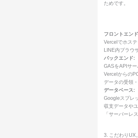
ためです。
フロントエンド
Vercelでホステ
LINE内ブラ
バックエンド:
GASをAPI
Vercelから
データの受領
データベース:
Googleスプ
収支データや
「サーバーレス
3. こだわり